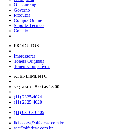
Outsourcing
Governo
Produtos
Compra Online
Suporte Técnico
Contato
PRODUTOS
Impressoras
Toners Originais
Toners Compatíveis
ATENDIMENTO
seg. a sex.: 8:00 às 18:00
(11) 2325-4024
(11) 2325-4028
(11) 98163-0405
licitacoes@alfadesk.com.br
sac@alfadesk.com.br